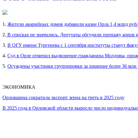
1.
Жители аварийных домов добавили казне Орла 1,4 млрд руб
2.
В списках не значились. Депутаты обсудили пропажу коров 
3.
В ОГУ имени Тургенева с 1 сентября институты станут факу
4.
Суд в Орле отменил выдворение гражданина Молдовы, прож
5.
Осуждены участники группировки за хищение более 36 млн
ЭКОНОМИКА
Орловщина сократила экспорт зерна на треть в 2025 году
В 2025 года в Орловской области выросло число индивидуал