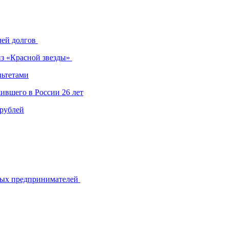
лей долгов
из «Красной звезды»
льтетами
ившего в России 26 лет
 рублей
ьных предпринимателей