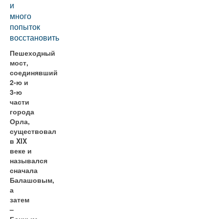
и
много
попыток
восстановить
Пешеходный
мост,
соединявший
2-ю и
3-ю
части
города
Орла,
существовал
в XIX
веке и
назывался
сначала
Балашовым,
а
затем
–