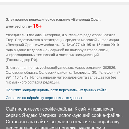
Электронное периодическое издание «Вечерний Орел,
16+
www.vechor.ru»
Учредитель: Глазкова Екатерина, и.о. главного редактора: Глазков
Егор Свидетельство о регистрации средства массовой информации
«Вечерний Орел, www.vechor.ru»
Эл №ФС77-40195 от 15 июня 2010
года выдано Федеральной службой по надзору в сфере связи,
информационных технологий и массовых коммуникаций
(Роскомнадзор РФ).
Электронная почта: vechor.ru@yandex.ru. Адрес редакции: 302526,
Орловская область, Орловский район, с. Паслово, д. 30. Телефон - +7
991 410 48 49. Использование материалов сайта запрещается без
письменного согласия редакции.
Политика конфиденциальности персональных данных сайта
Согласие на обработку персональных данных
В оформлении сайта используется фото группы ВК «Беспилотники |
Сайт использует cookie-файлы. К cайту подключен
Аэросъемка в Орле»
сервис Яндекс.Метрика, использующий cookie-файлы.
Оставаясь на сайте, вы даете согласие на обработку
персональных данных в порядке, указанном в