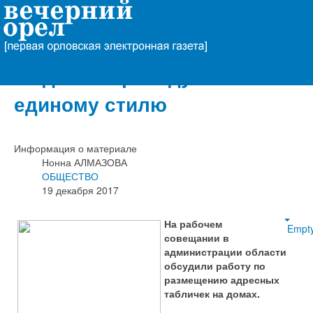
Вечерний Орёл
В Орле адресные таблички
на домах приведут к
единому стилю
Информация о материале
Нонна АЛМАЗОВА
ОБЩЕСТВО
19 декабря 2017
На рабочем
Empt
совещании в
администрации области
обсудили работу по
размещению адресных
табличек на домах.