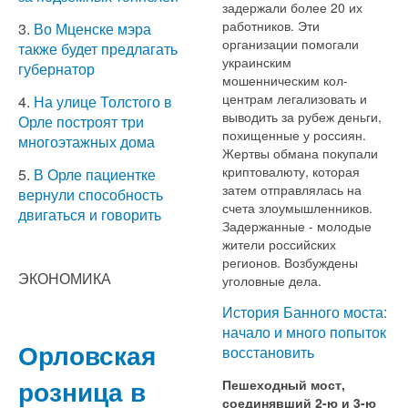
задержали более 20 их
работников. Эти
3.
Во Мценске мэра
организации помогали
также будет предлагать
украинским
губернатор
мошенническим кол-
центрам легализовать и
4.
На улице Толстого в
выводить за рубеж деньги,
Орле построят три
похищенные у россиян.
многоэтажных дома
Жертвы обмана покупали
криптовалюту, которая
5.
В Орле пациентке
затем отправлялась на
вернули способность
счета злоумышленников.
двигаться и говорить
Задержанные - молодые
жители российских
регионов. Возбуждены
ЭКОНОМИКА
уголовные дела.
История Банного моста:
начало и много попыток
Орловская
восстановить
розница в
Пешеходный мост,
соединявший 2-ю и 3-ю