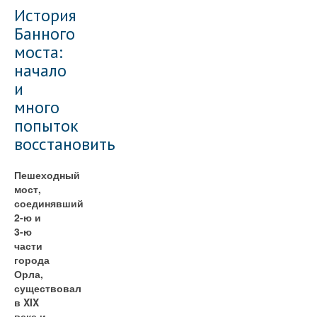
История
Банного
моста:
начало
и
много
попыток
восстановить
Пешеходный
мост,
соединявший
2-ю и
3-ю
части
города
Орла,
существовал
в XIX
веке и