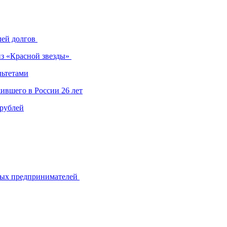
лей долгов
из «Красной звезды»
льтетами
ившего в России 26 лет
 рублей
ьных предпринимателей