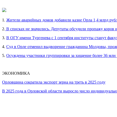
1.
Жители аварийных домов добавили казне Орла 1,4 млрд руб
2.
В списках не значились. Депутаты обсудили пропажу коров 
3.
В ОГУ имени Тургенева с 1 сентября институты станут факу
4.
Суд в Орле отменил выдворение гражданина Молдовы, прож
5.
Осуждены участники группировки за хищение более 36 млн
ЭКОНОМИКА
Орловщина сократила экспорт зерна на треть в 2025 году
В 2025 года в Орловской области выросло число индивидуал