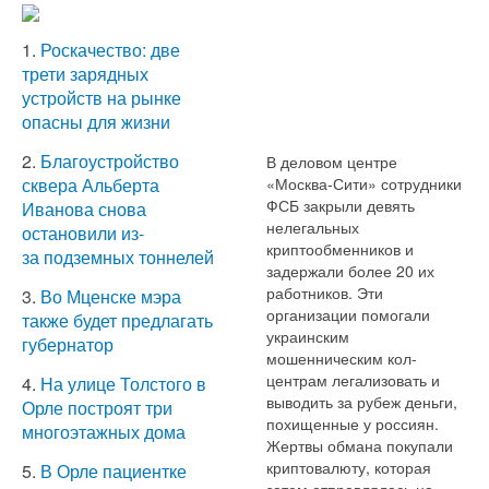
1.
Роскачество: две
трети зарядных
устройств на рынке
опасны для жизни
2.
Благоустройство
В деловом центре
«Москва-Сити» сотрудники
сквера Альберта
ФСБ закрыли девять
Иванова снова
нелегальных
остановили из-
криптообменников и
за подземных тоннелей
задержали более 20 их
работников. Эти
3.
Во Мценске мэра
организации помогали
также будет предлагать
украинским
губернатор
мошенническим кол-
центрам легализовать и
4.
На улице Толстого в
выводить за рубеж деньги,
Орле построят три
похищенные у россиян.
многоэтажных дома
Жертвы обмана покупали
криптовалюту, которая
5.
В Орле пациентке
затем отправлялась на