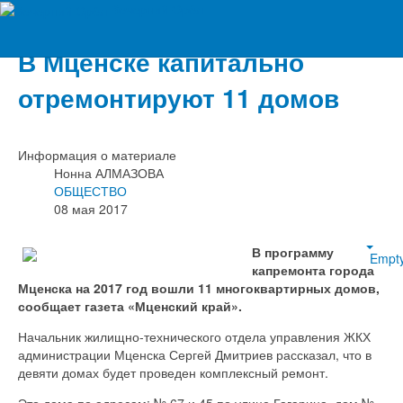
Вечерний Орёл
В Мценске капитально
отремонтируют 11 домов
Информация о материале
Нонна АЛМАЗОВА
ОБЩЕСТВО
08 мая 2017
В программу
Empt
капремонта города
Мценска на 2017 год вошли 11 многоквартирных домов,
сообщает газета «Мценский край».
Начальник жилищно-технического отдела управления ЖКХ
администрации Мценска Сергей Дмитриев рассказал, что в
девяти домах будет проведен комплексный ремонт.
Это дома по адресам: № 67 и 45 по улице Гагарина, дом №