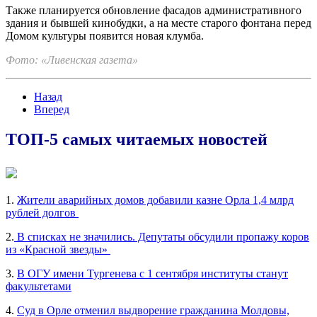
Также планируется обновление фасадов административного
здания и бывшей кинобудки, а на месте старого фонтана перед
Домом культуры появится новая клумба.
Фото: «Ливенская газета»
Назад
Вперед
ТОП-5 самых читаемых новостей
1.
Жители аварийных домов добавили казне Орла 1,4 млрд
рублей долгов
2.
В списках не значились. Депутаты обсудили пропажу коров
из «Красной звезды»
3.
В ОГУ имени Тургенева с 1 сентября институты станут
факультетами
4.
Суд в Орле отменил выдворение гражданина Молдовы,