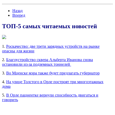
Назад
Вперед
ТОП-5 самых читаемых новостей
1.
Роскачество: две трети зарядных устройств на рынке
опасны для жизни
2.
Благоустройство сквера Альберта Иванова снова
остановили из-за подземных тоннелей
3.
Во Мценске мэра также будет предлагать губернатор
4.
На улице Толстого в Орле построят три многоэтажных
дома
5.
В Орле пациентке вернули способность двигаться и
говорить