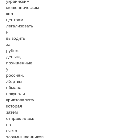
украинским
мошенническим
кол-
центрам
легализовать
и
выводить
за
рубеж
деньги,
похищенные
у
россиян.
Жертвы
обмана
покупали
криптовалюту,
которая
затем
отправлялась
на
счета
злоумышленников.