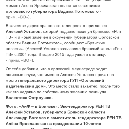
момент Алена Ярославская является советником
орловского губернатора Вадима Потомского
-
прим. «ВО»
).
В качестве директора нового телепроекта приглашен
Алексей Усталов,
который недавно покинул брянское «Рен-
ТВ» и и «был замечен в окружении губернатора Орловской
области Вадима Потомского», сообщают «Брянские
новости». (Алексей Усталов возглавлял брянский канал «Рен-
ТВ» с 2004 года. В марте 2015 года ушел в отставку.
-
прим. «ВО»
).
От себя добавим, что в орловской медиасреде ходят
активные слухи, что именно Алексея Усталова прочат на
место
генерального директора ГУП «Орловский
издательский дом»
. Это место стало вакантно, после того
как его недавно по собственному желанию покинула
Валентина Остроушко.
Фото: «АиФ – в Брянске»: Экс-гендиректор РЕН ТВ
Алексей Усталов, губернатор
Брянской области
Александр Богомаз и заместитель гендиректора РЕН ТВ
Алёна Ярославская на праздновании 10-летия