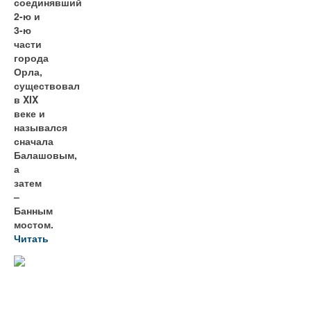
соединявший
2-ю и
3-ю
части
города
Орла,
существовал
в XIX
веке и
назывался
сначала
Балашовым,
а
затем
–
Банным
мостом.
Читать