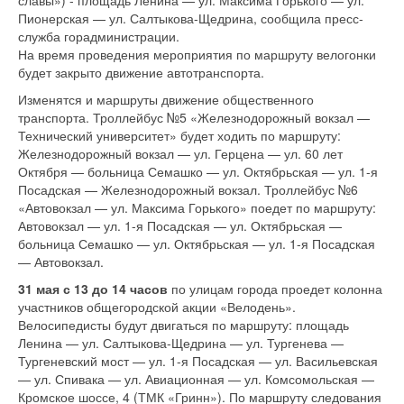
славы») - площадь Ленина — ул. Максима Горького — ул.
Пионерская — ул. Салтыкова-Щедрина, сообщила пресс-
служба горадминистрации.
На время проведения мероприятия по маршруту велогонки
будет закрыто движение автотранспорта.
Изменятся и маршруты движение общественного
транспорта. Троллейбус №5 «Железнодорожный вокзал —
Технический университет» будет ходить по маршруту:
Железнодорожный вокзал — ул. Герцена — ул. 60 лет
Октября — больница Семашко — ул. Октябрьская — ул. 1-я
Посадская — Железнодорожный вокзал. Троллейбус №6
«Автовокзал — ул. Максима Горького» поедет по маршруту:
Автовокзал — ул. 1-я Посадская — ул. Октябрьская —
больница Семашко — ул. Октябрьская — ул. 1-я Посадская
— Автовокзал.
31 мая с 13 до 14 часов
по улицам города проедет колонна
участников общегородской акции «Велодень».
Велосипедисты будут двигаться по маршруту: площадь
Ленина — ул. Салтыкова-Щедрина — ул. Тургенева —
Тургеневский мост — ул. 1-я Посадская — ул. Васильевская
— ул. Спивака — ул. Авиационная — ул. Комсомольская —
Кромское шоссе, 4 (ТМК «Гринн»). По маршруту следования