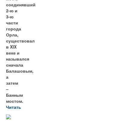
соединявший
2-ю и
3-ю
части
города
Орла,
существовал
в XIX
веке и
назывался
сначала
Балашовым,
а
затем
–
Банным
мостом.
Читать