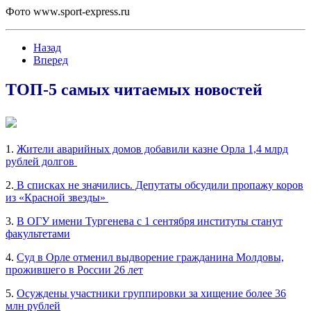
Фото www.sport-express.ru
Назад
Вперед
ТОП-5 самых читаемых новостей
1.
Жители аварийных домов добавили казне Орла 1,4 млрд
рублей долгов
2.
В списках не значились. Депутаты обсудили пропажу коров
из «Красной звезды»
3.
В ОГУ имени Тургенева с 1 сентября институты станут
факультетами
4.
Суд в Орле отменил выдворение гражданина Молдовы,
прожившего в России 26 лет
5.
Осуждены участники группировки за хищение более 36
млн рублей