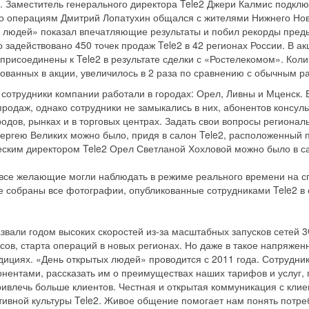
 Заместитель генерального директора Tele2 Джери Калмис подклю
по операциям Дмитрий Лопатухин общался с жителями Нижнего Нов
 людей» показал впечатляющие результаты и побил рекорды преды
 задействовано 450 точек продаж Tele2 в 42 регионах России. В ак
присоединены к Tele2 в результате сделки с «Ростелекомом». Кол
вованных в акции, увеличилось в 2 раза по сравнению с обычным р
сотрудники компании работали в городах: Орел, Ливны и Мценск. 
продаж, однако сотрудники не замыкались в них, абонентов консул
родов, рынках и в торговых центрах. Задать свои вопросы регион
ергею Великих можно было, придя в салон Tele2, расположенный по
ским директором Tele2 Орел Светланой Хохловой можно было в са
все желающие могли наблюдать в режиме реального времени на с
ке собраны все фотографии, опубликованные сотрудниками Tele2 в 
назвали годом высоких скоростей из-за масштабных запусков сетей 3
ов, старта операций в новых регионах. Но даже в такое напряжен
ициях. «День открытых людей» проводится с 2011 года. Сотрудник
онентами, рассказать им о преимуществах наших тарифов и услуг,
привлечь больше клиентов. Честная и открытая коммуникация с кли
ивной культуры Tele2. Живое общение помогает нам понять потреб