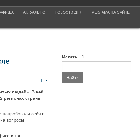
АФИША
АКТУАЛЬНО
НОВОСТИ ДНЯ
РЕКЛАМА НА САЙТЕ
Искать...
рле
Найти
Empty
ытых людей». В ней
2 регионах страны,
и попробовали себя в
 на вопросы
фиса и топ-