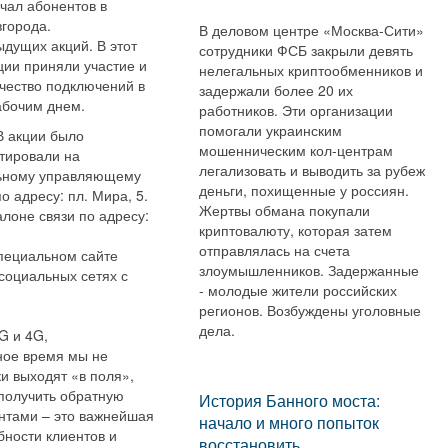
чал абонентов в
города.
В деловом центре «Москва-Сити»
дущих акций. В этот
сотрудники ФСБ закрыли девять
ции приняли участие и
нелегальных криптообменников и
ичество подключений в
задержали более 20 их
абочим днем.
работников. Эти организации
помогали украинским
В акции было
мошенническим кол-центрам
ьтировали на
легализовать и выводить за рубеж
альному управляющему
деньги, похищенные у россиян.
 адресу: пл. Мира, 5.
Жертвы обмана покупали
лоне связи по адресу:
криптовалюту, которая затем
отправлялась на счета
пециальном сайте
злоумышленников. Задержанные
социальных сетях с
- молодые жители российских
регионов. Возбуждены уголовные
дела.
G и 4G,
ное время мы не
и выходят «в поля»,
 получить обратную
История Банного моста:
ентами – это важнейшая
начало и много попыток
ности клиентов и
восстановить