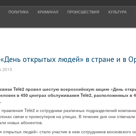
ПОЛИТИКА
КРИМИНАЛ
ПРОИСШЕСТВИЯ
КУЛЬТУРА
 «День открытых людей» в стране и в О
я 2015
связи Tele2 провел шестую всероссийскую акцию «День откр
человек в 450 центрах обслуживания Tele2, расположенных в 4
.
ы правления Tele2 и сотрудники различных подразделений компани
алонах связи и промоутеров на улицах. В течение дня они отвечали
али новых абонентов.
 открытых людей» стало участие в нем сотрудников московского о