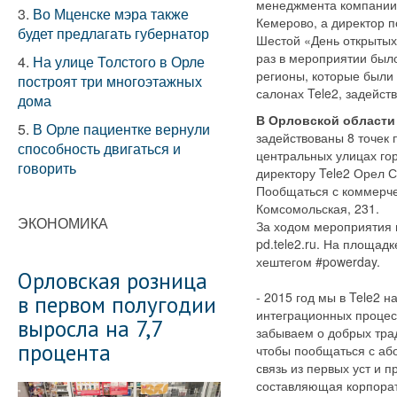
менеджмента компании.
3.
Во Мценске мэра также
Кемерово, а директор 
будет предлагать губернатор
Шестой «День открытых
раз в мероприятии было
4.
На улице Толстого в Орле
регионы, которые были 
построят три многоэтажных
салонах Tele2, задейст
дома
В Орловской области
5.
В Орле пациентке вернули
задействованы 8 точек 
способность двигаться и
центральных улицах го
говорить
директору Tele2 Орел С
Пообщаться с коммерче
Комсомольская, 231.
ЭКОНОМИКА
За ходом мероприятия 
pd.tele2.ru. На площад
хештегом #powerday.
Орловская розница
- 2015 год мы в Tele2 
в первом полугодии
интеграционных процесс
выросла на 7,7
забываем о добрых трад
процента
чтобы пообщаться с аб
связь из первых уст и 
составляющая корпорат