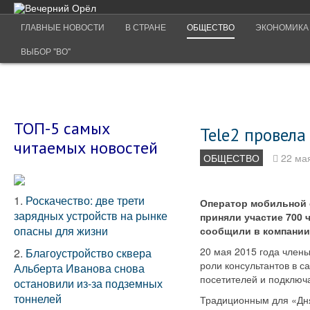
ГЛАВНЫЕ НОВОСТИ
В СТРАНЕ
ОБЩЕСТВО
ЭКОНОМИКА
ВЫБОР "ВО"
ТОП-5 самых
Tele2 провела
читаемых новостей
ОБЩЕСТВО
22 ма
1.
Роскачество: две трети
Оператор мобильной 
зарядных устройств на рынке
приняли участие 700 
опасны для жизни
сообщили в компании
20 мая 2015 года член
2.
Благоустройство сквера
роли консультантов в с
Альберта Иванова снова
посетителей и подключ
остановили из-за подземных
тоннелей
Традиционным для «Дня