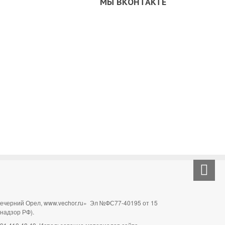
МЫ ВКОНТАКТЕ
Вечерний Орел, www.vechor.ru»
Эл №ФС77-40195 от 15
мнадзор РФ).