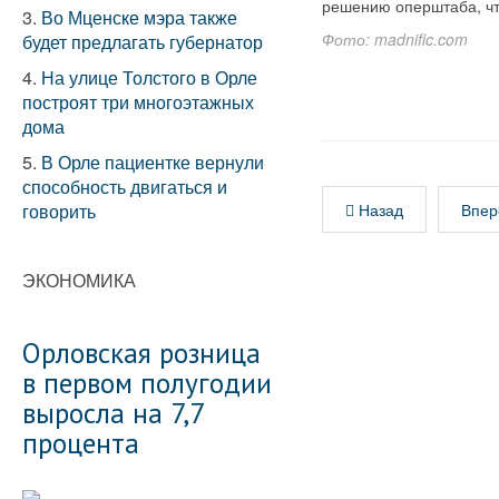
решению оперштаба, чт
3.
Во Мценске мэра также
Фото: madnific.com
будет предлагать губернатор
4.
На улице Толстого в Орле
построят три многоэтажных
дома
5.
В Орле пациентке вернули
способность двигаться и
говорить
Назад
Впер
ЭКОНОМИКА
Орловская розница
в первом полугодии
выросла на 7,7
процента