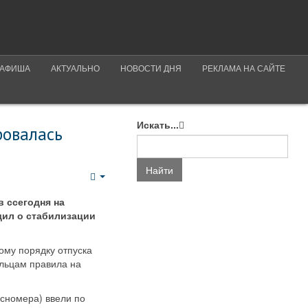
АФИША
АКТУАЛЬНО
НОВОСТИ ДНЯ
РЕКЛАМА НА САЙТЕ
Искать...
ровалась
Найти
Empty
 ссегодня на
щил о стабилизации
ому порядку отпуска
ельцам правила на
сномера) ввели по