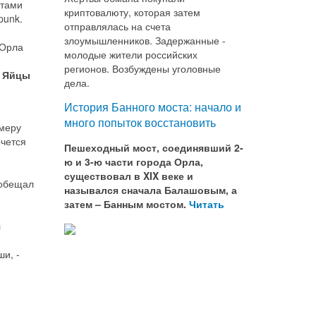
нтами
криптовалюту, которая затем
punk.
отправлялась на счета
злоумышленников. Задержанные -
 Орла
молодые жители российских
регионов. Возбуждены уголовные
ы
Яйцы
дела.
История Банного моста: начало и
много попыток восстановить
 меру
очется
Пешеходный мост, соединявший 2-
ю и 3-ю части города Орла,
существовал в XIX веке и
ообещал
назывался сначала Балашовым, а
затем – Банным мостом.
Читать
л
и, -