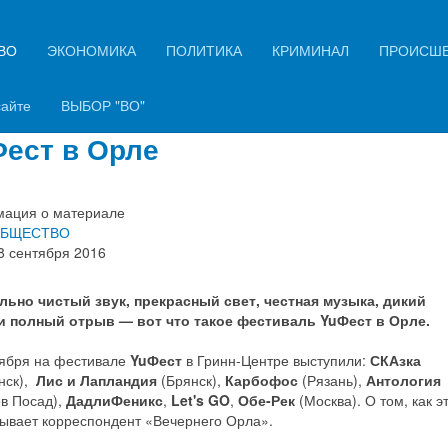
ВО
ЭКОНОМИКА
ПОЛИТИКА
КРИМИНАЛ
ПРОИСШ
-группы из Смоленска, Брянска
квы выступили на фестивале
сайте
ВЫБОР "ВО"
ест в Орле
ация о материале
БЩЕСТВО
8 сентября 2016
льно чистый звук, прекрасный свет, честная музыка, дикий
и полный отрыв — вот что такое фестиваль YuФест в Орле.
тября на фестивале
YuФест
в Гринн-Центре выступили:
СКАзка
нск),
Лис и Лапландия
(Брянск),
Карбофос
(Рязань),
Антология
ев Посад),
ДадлиФеникс
,
Let's GO
,
Обе-Рек
(Москва). О том, как э
зывает корреспондент «Вечернего Орла».