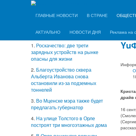
Вечерний Орёл
ТОП-5 самых
ГЛАВНЫЕ НОВОСТИ
В СТРАНЕ
ОБЩЕСТ
Рок
читаемых новостей
Мос
АКТУАЛЬНО
НОВОСТИ ДНЯ
Реклама на 
YuФ
1.
Роскачество: две трети
зарядных устройств на рынке
опасны для жизни
Информ
2.
Благоустройство сквера
О
Альберта Иванова снова
1
остановили из-за подземных
тоннелей
Криста
драйв 
3.
Во Мценске мэра также будет
предлагать губернатор
16 сен
(Смоле
4.
На улице Толстого в Орле
(Серги
построят три многоэтажных дома
расска
5.
В Орле пациентке вернули