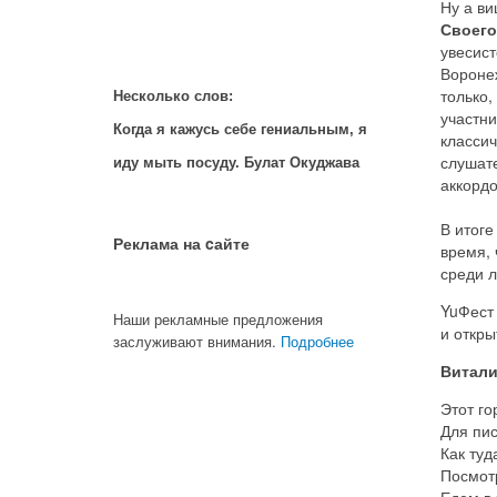
Ну а ви
Своего
увесист
Вороне
только,
Несколько слов:
участни
Когда я кажусь себе гениальным, я
классич
слушат
иду мыть посуду. Булат Окуджава
аккордо
В итоге
Реклама на cайте
время, 
среди л
YuФест 
Наши рекламные предложения
и откр
заслуживают внимания.
Подробнее
Витали
Этот го
Для пис
Как туд
Посмотр
Едем в