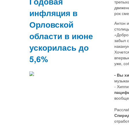
Годовая
трепыха
движен
инфляция в
рок сме
Орловской
Антон и
столицы
области в июне
«Добро»
забыл с
ускорилась до
наканун
Хочется
5,6%
впервые
уже, со
- Вы х
музыка
- Хиппи
пациф
вообще
Расслаб
Спири
отработ