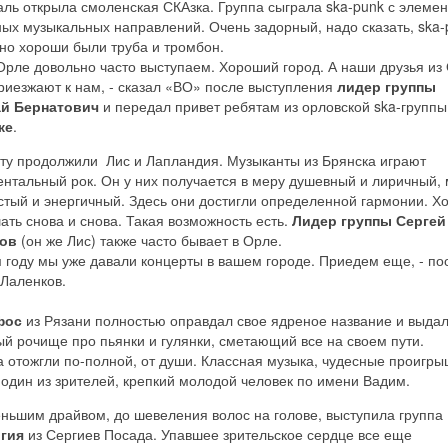
ль открыла смоленская СКАзка. Группа сыграла ska-punk с элеме
ых музыкальных направлений. Очень задорный, надо сказать, ska-
но хороши были труба и тромбон.
Орле довольно часто выступаем. Хороший город. А наши друзья из
риезжают к нам, - сказал «ВО» после выступления
лидер группы
й Бернатович
и передал привет ребятам из орловской ska-групп
же
.
ту продолжили Лис и Лапландия. Музыканты из Брянска играют
нтальный рок. Он у них получается в меру душевный и лиричный,
тый и энергичный. Здесь они достигли определенной гармонии. Х
ать снова и снова. Такая возможность есть.
Лидер группы Сергей
ков
(он же Лис) также часто бывает в Орле.
м году мы уже давали концерты в вашем городе. Приедем еще, - п
 Лаленков.
фос
из Рязани полностью оправдал свое ядреное название и выда
й рочище про пьянки и гулянки, сметающий все на своем пути.
а отожгли по-полной, от души. Классная музыка, чудесные проигрыш
один из зрителей, крепкий молодой человек по имени Вадим.
ньшим драйвом, до шевеления волос на голове, выступила группа
гия
из Сергиев Посада. Упавшее зрительское сердце все еще