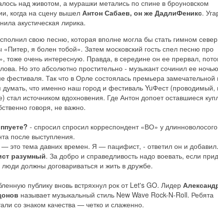
лось над животом, а мурашки метались по спине в броуновском
ии, когда на сцену вышел
Антон Сабаев, он же ДадлиФеникс
. Уг
нила акустическая лирика.
сполнил свою песню, которая вполне могла бы стать гимном севе
 «Питер, я болен тобой». Затем московский гость спел песню про
, тоже очень интересную. Правда, в середине он ее прервал, пото
лова. Но это абсолютно простительно - музыкант сочинил ее ночью
е фестиваля. Так что в Орле состоялась премьера замечательной 
 думать, что именно наш город и фестиваль YuФест (проводимый, 
) стал источником вдохновения. Где Антон допоет оставшиеся куп
бственно говоря, не важно.
иппуете?
- спросил спросил корреспондент «ВО» у длинноволосого
нта после выступления.
 — это тема давних времен. Я — пацифист, - ответил он и добавил.
ист разумный
. За добро и справедливость надо воевать, если прид
 люди должны договариваться и жить в дружбе.
ленную публику вновь встряхнул рок от Let's GO. Лидер
Александ
донов
называет музыкальный стиль New Wave Rock-N-Roll. Ребята
али со знаком качества — четко и слаженно.