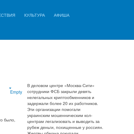
Искать...
ЕСТВИЯ
КУЛЬТУРА
АФИША
 и
Найти
В деловом центре «Москва-Сити»
сотрудники ФСБ закрыли девять
Empty
нелегальных криптообменников и
задержали более 20 их работников.
Эти организации помогали
украинским мошенническим кол-
то было,
центрам легализовать и выводить за
рубеж деньги, похищенные у россиян.
Жертвы обмана покупали