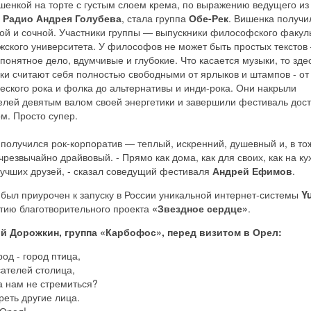
шенкой на торте с густым слоем крема, по выражению ведущего из
 Радио Андрея Голубева
, стала группа
Обе-Рек
. Вишенка получи
ой и сочной. Участники группы — выпускники философского факул
жского университета. У философов не может быть простых текстов
 понятное дело, вдумчивые и глубокие. Что касается музыки, то зде
ки считают себя полностью свободными от ярлыков и штампов - от
еского рока и фолка до альтернативы и инди-рока. Они накрыли
елей девятым валом своей энергетики и завершили фестиваль дос
м. Просто супер.
 получился рок-корпоратив — теплый, искренний, душевный и, в то
чрезвычайно драйвовый. - Прямо как дома, как для своих, как на ку
учших друзей, - сказал соведущий фестиваля
Андрей Ефимов
.
был приурочен к запуску в России уникальной интернет-системы
Y
ытию благотворительного проекта
«Звездное сердце»
.
й Дорожкин, группа «Карбофос», перед визитом в Орел:
род - город птица,
ателей столица,
а нам не стремиться?
еть другие лица.
 Орел!