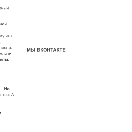
арный
рной
му что
,
песни.
МЫ ВКОНТАКТЕ
кстати,
леты,
 -
Но
ется. А
р