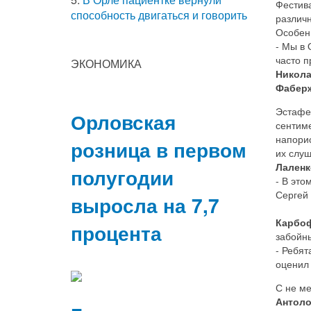
Фестива
способность двигаться и говорить
различн
Особен
- Мы в 
часто п
ЭКОНОМИКА
Никола
Фабер
Эстафе
Орловская
сентиме
напорис
розница в первом
их слуш
Лален
полугодии
- В это
Сергей
выросла на 7,7
Карбо
процента
забойны
- Ребят
оценил 
С не ме
Антоло