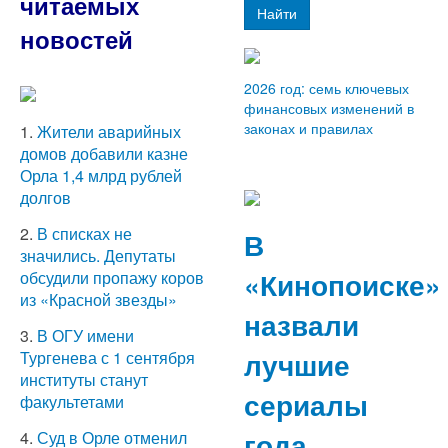
читаемых
Найти
новостей
2026 год: семь ключевых
финансовых изменений в
законах и правилах
1.
Жители аварийных
домов добавили казне
Орла 1,4 млрд рублей
долгов
2.
В списках не
В
значились. Депутаты
«Кинопоиске»
обсудили пропажу коров
из «Красной звезды»
назвали
3.
В ОГУ имени
лучшие
Тургенева с 1 сентября
институты станут
сериалы
факультетами
года
4.
Суд в Орле отменил