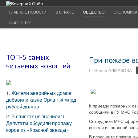
ГЛАВНЫЕ НОВОСТИ
В СТРАНЕ
ОБЩЕСТВО
ЭКОНОМИКА
ВЫБОР "ВО"
ТОП-5 самых
При пожаре в
читаемых новостей
Нонна АЛМАЗОВА
1.
Жители аварийных домов
добавили казне Орла 1,4 млрд
К приезду пожарных из 
рублей долгов
сообщили в ГУ МЧС Рос
2.
В списках не значились.
Сотрудники МЧС сформи
Депутаты обсудили пропажу
вывели из опасной зоны
коров из «Красной звезды»
В результате пожара в