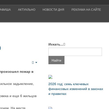
АФИША
АКТУАЛЬНО
НОВОСТИ ДНЯ
РЕКЛАМА НА САЙТЕ
Искать...
и
Найти
Empty
 произошел пожар в
 сильное задымление,
2026 год: семь ключевых
финансовых изменений в законах
и правилах
овека и еще 6 жильцов
огнем. На месте