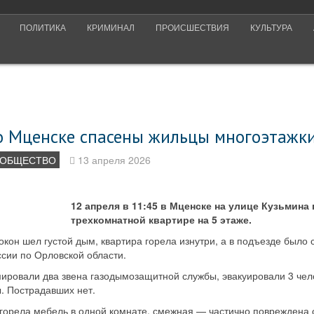
ПОЛИТИКА
КРИМИНАЛ
ПРОИСШЕСТВИЯ
КУЛЬТУРА
о Мценске спасены жильцы многоэтажк
ОБЩЕСТВО
13 апреля 2026
12 апреля в 11:45 в Мценске на улице Кузьмина
трехкомнатной квартире на 5 этаже.
окон шел густой дым, квартира горела изнутри, а в подъезде было
сии по Орловской области.
ровали два звена газодымозащитной службы, эвакуировали 3 чел
. Пострадавших нет.
ыгорела мебель в одной комнате, смежная — частично повреждена 