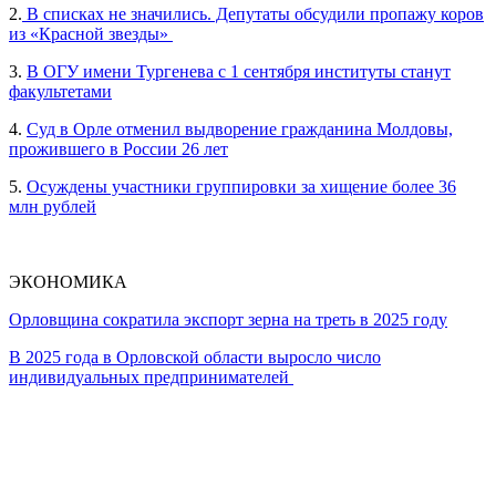
2.
В списках не значились. Депутаты обсудили пропажу коров
из «Красной звезды»
3.
В ОГУ имени Тургенева с 1 сентября институты станут
факультетами
4.
Суд в Орле отменил выдворение гражданина Молдовы,
прожившего в России 26 лет
5.
Осуждены участники группировки за хищение более 36
млн рублей
ЭКОНОМИКА
Орловщина сократила экспорт зерна на треть в 2025 году
В 2025 года в Орловской области выросло число
индивидуальных предпринимателей