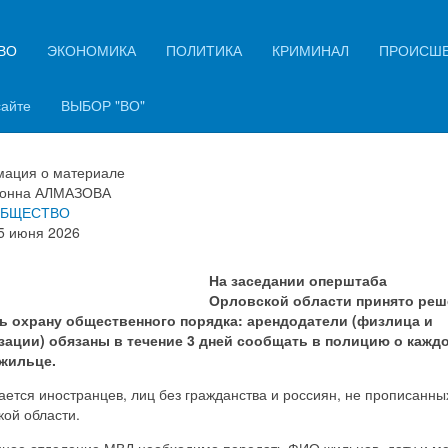
ВО
ЭКОНОМИКА
ПОЛИТИКА
КРИМИНАЛ
ПРОИСШ
овцев обязали уведомлять
ицию о сдаче жилья приезжим
сайте
ВЫБОР "ВО"
ация о материале
онна АЛМАЗОВА
БЩЕСТВО
5 июня 2026
На заседании оперштаба
Орловской области принято реш
ь охрану общественного порядка: арендодатели (физлица и
зации) обязаны в течение 3 дней сообщать в полицию о кажд
жильце.
ается иностранцев, лиц без гражданства и россиян, не прописанны
ой области.
нное отделение МВД необходимо передать ФИО жильцов, дату и м