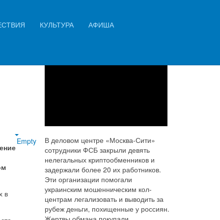
Искать...
ЕСТВИЯ
КУЛЬТУРА
АФИША
Найти
В деловом центре «Москва-Сити»
Empty
ение
сотрудники ФСБ закрыли девять
нелегальных криптообменников и
ом
задержали более 20 их работников.
Эти организации помогали
украинским мошенническим кол-
х в
центрам легализовать и выводить за
рубеж деньги, похищенные у россиян.
Жертвы обмана покупали
есто