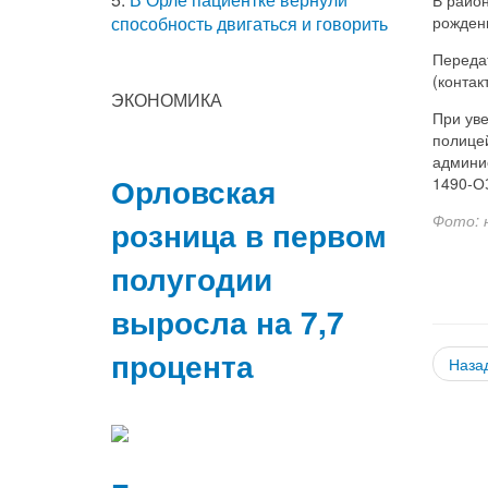
рождени
способность двигаться и говорить
Передат
(контак
ЭКОНОМИКА
При ув
полице
админис
Орловская
1490‑О
Фото: 
розница в первом
полугодии
выросла на 7,7
процента
Наза