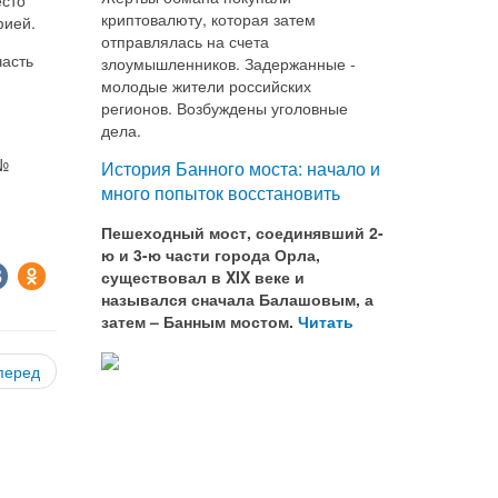
криптовалюту, которая затем
фией.
отправлялась на счета
часть
злоумышленников. Задержанные -
молодые жители российских
регионов. Возбуждены уголовные
дела.
 №
История Банного моста: начало и
много попыток восстановить
Пешеходный мост, соединявший 2-
ю и 3-ю части города Орла,
существовал в XIX веке и
назывался сначала Балашовым, а
затем – Банным мостом.
Читать
перед