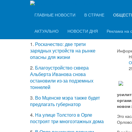
Вечерний Орёл
ТОП-5 самых
ГЛАВНЫЕ НОВОСТИ
В СТРАНЕ
ОБЩЕСТ
Орл
читаемых новостей
пол
АКТУАЛЬНО
НОВОСТИ ДНЯ
Реклама на 
1.
Роскачество: две трети
зарядных устройств на рынке
Информ
Н
опасны для жизни
О
2.
Благоустройство сквера
2
Альберта Иванова снова
остановили из-за подземных
тоннелей
усилит
3.
Во Мценске мэра также будет
органи
предлагать губернатор
новом 
4.
На улице Толстого в Орле
Это кас
построят три многоэтажных дома
Орловск
5.
В Орле пациентке вернули
В райо