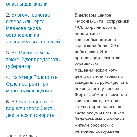
опасны для жизни
2.
Благоустройство
В деловом центре
«Москва-Сити» сотрудники
сквера Альберта
ФСБ закрыли девять
Иванова снова
нелегальных
остановили из-
криптообменников и
за подземных тоннелей
задержали более 20 их
работников. Эти
3.
Во Мценске мэра
организации помогали
также будет предлагать
украинским
губернатор
мошенническим кол-
центрам легализовать и
4.
На улице Толстого в
выводить за рубеж деньги,
Орле построят три
похищенные у россиян.
многоэтажных дома
Жертвы обмана покупали
криптовалюту, которая
5.
В Орле пациентке
затем отправлялась на
вернули способность
счета злоумышленников.
двигаться и говорить
Задержанные - молодые
жители российских
регионов. Возбуждены
ЭКОНОМИКА
уголовные дела.