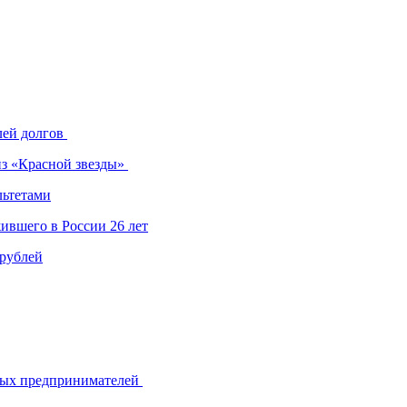
лей долгов
из «Красной звезды»
льтетами
ившего в России 26 лет
 рублей
ьных предпринимателей