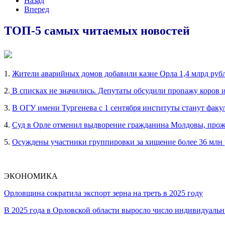
Назад
Вперед
ТОП-5 самых читаемых новостей
1.
Жители аварийных домов добавили казне Орла 1,4 млрд руб
2.
В списках не значились. Депутаты обсудили пропажу коров 
3.
В ОГУ имени Тургенева с 1 сентября институты станут факу
4.
Суд в Орле отменил выдворение гражданина Молдовы, прож
5.
Осуждены участники группировки за хищение более 36 млн
ЭКОНОМИКА
Орловщина сократила экспорт зерна на треть в 2025 году
В 2025 года в Орловской области выросло число индивидуал