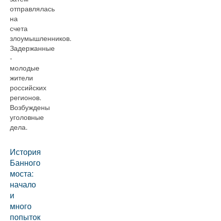
отправлялась
на
счета
злоумышленников.
Задержанные
-
молодые
жители
российских
регионов.
Возбуждены
уголовные
дела.
История
Банного
моста:
начало
и
много
попыток