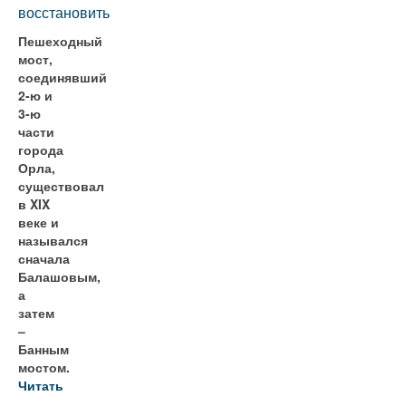
восстановить
Пешеходный
мост,
соединявший
2-ю и
3-ю
части
города
Орла,
существовал
в XIX
веке и
назывался
сначала
Балашовым,
а
затем
–
Банным
мостом.
Читать