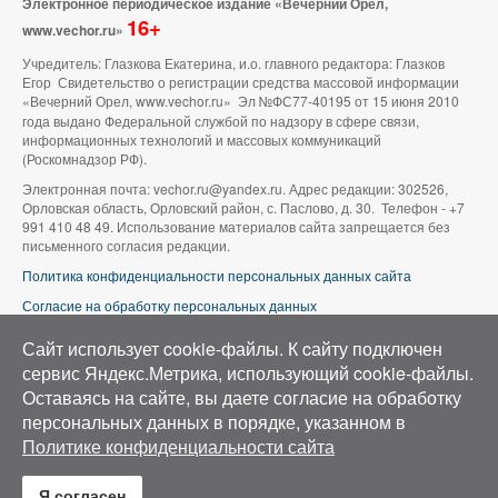
Электронное периодическое издание «Вечерний Орел,
16+
www.vechor.ru»
Учредитель: Глазкова Екатерина, и.о. главного редактора: Глазков
Егор Свидетельство о регистрации средства массовой информации
«Вечерний Орел, www.vechor.ru»
Эл №ФС77-40195 от 15 июня 2010
года выдано Федеральной службой по надзору в сфере связи,
информационных технологий и массовых коммуникаций
(Роскомнадзор РФ).
Электронная почта: vechor.ru@yandex.ru. Адрес редакции: 302526,
Орловская область, Орловский район, с. Паслово, д. 30. Телефон - +7
991 410 48 49. Использование материалов сайта запрещается без
письменного согласия редакции.
Политика конфиденциальности персональных данных сайта
Согласие на обработку персональных данных
В оформлении сайта используется фото группы ВК «Беспилотники |
Сайт использует cookie-файлы. К cайту подключен
Аэросъемка в Орле»
сервис Яндекс.Метрика, использующий cookie-файлы.
Оставаясь на сайте, вы даете согласие на обработку
персональных данных в порядке, указанном в
Политике конфиденциальности сайта
Я согласен