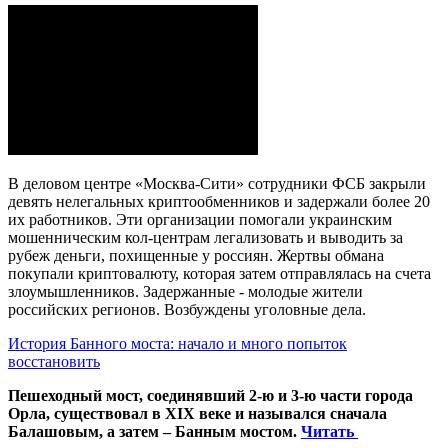
В деловом центре «Москва-Сити» сотрудники ФСБ закрыли
девять нелегальных криптообменников и задержали более 20
их работников. Эти организации помогали украинским
мошенническим кол-центрам легализовать и выводить за
рубеж деньги, похищенные у россиян. Жертвы обмана
покупали криптовалюту, которая затем отправлялась на счета
злоумышленников. Задержанные - молодые жители
российских регионов. Возбуждены уголовные дела.
История Банного моста: начало и много попыток
восстановить
Пешеходный мост, соединявший 2-ю и 3-ю части города
Орла, существовал в XIX веке и назывался сначала
Балашовым, а затем – Банным мостом.
Читать