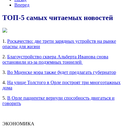
Вперед
ТОП-5 самых читаемых новостей
1.
Роскачество: две трети зарядных устройств на рынке
опасны для жизни
2.
Благоустройство сквера Альберта Иванова снова
остановили из-за подземных тоннелей
3.
Во Мценске мэра также будет предлагать губернатор
4.
На улице Толстого в Орле построят три многоэтажных
дома
5.
В Орле пациентке вернули способность двигаться и
говорить
ЭКОНОМИКА