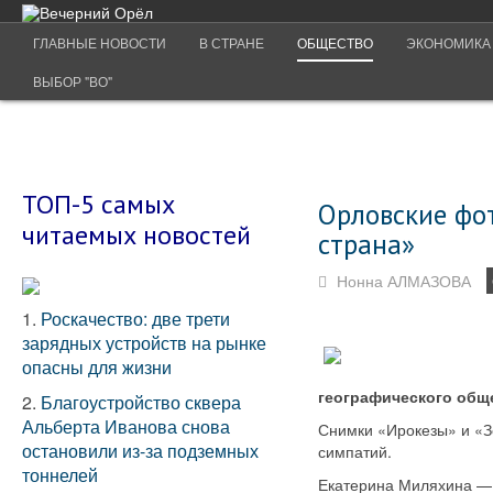
ГЛАВНЫЕ НОВОСТИ
В СТРАНЕ
ОБЩЕСТВО
ЭКОНОМИКА
ВЫБОР "ВО"
ТОП-5 самых
Орловские фо
читаемых новостей
страна»
Нонна АЛМАЗОВА
1.
Роскачество: две трети
зарядных устройств на рынке
опасны для жизни
географического обще
2.
Благоустройство сквера
Альберта Иванова снова
Снимки «Ирокезы» и «З
остановили из-за подземных
симпатий.
тоннелей
Екатерина Миляхина — 