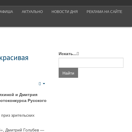
АФИША
АКТУАЛЬНО
НОВОСТИ ДНЯ
РЕКЛАМА НА САЙТЕ
Искать...
красивая
Найти
Empty
яхиной и Дмитрия
отоконкурса Русского
приз зрительских
5», Дмитрий Голубев —