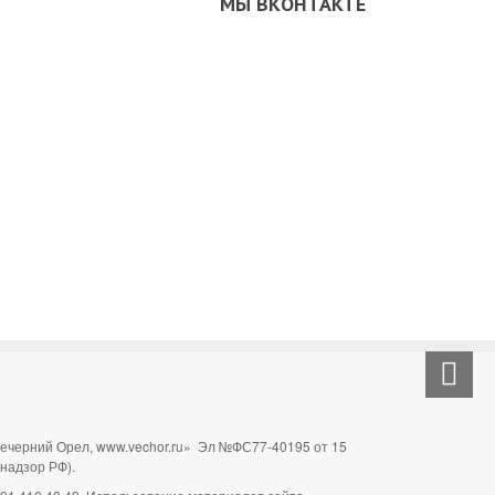
МЫ ВКОНТАКТЕ
Вечерний Орел, www.vechor.ru»
Эл №ФС77-40195 от 15
мнадзор РФ).