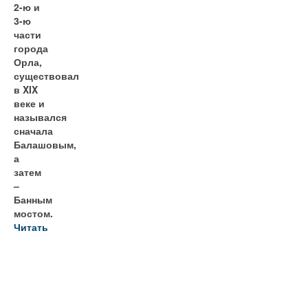
2-ю и
3-ю
части
города
Орла,
существовал
в XIX
веке и
назывался
сначала
Балашовым,
а
затем
–
Банным
мостом.
Читать