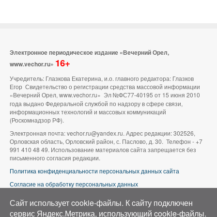
Электронное периодическое издание «Вечерний Орел,
16+
www.vechor.ru»
Учредитель: Глазкова Екатерина, и.о. главного редактора: Глазков
Егор Свидетельство о регистрации средства массовой информации
«Вечерний Орел, www.vechor.ru»
Эл №ФС77-40195 от 15 июня 2010
года выдано Федеральной службой по надзору в сфере связи,
информационных технологий и массовых коммуникаций
(Роскомнадзор РФ).
Электронная почта: vechor.ru@yandex.ru. Адрес редакции: 302526,
Орловская область, Орловский район, с. Паслово, д. 30. Телефон - +7
991 410 48 49. Использование материалов сайта запрещается без
письменного согласия редакции.
Политика конфиденциальности персональных данных сайта
Согласие на обработку персональных данных
В оформлении сайта используется фото группы ВК «Беспилотники |
Сайт использует cookie-файлы. К cайту подключен
Аэросъемка в Орле»
сервис Яндекс.Метрика, использующий cookie-файлы.