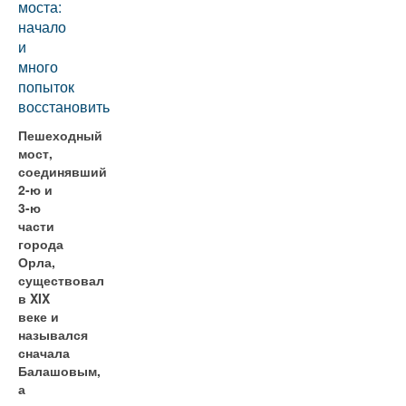
моста:
начало
и
много
попыток
восстановить
Пешеходный
мост,
соединявший
2-ю и
3-ю
части
города
Орла,
существовал
в XIX
веке и
назывался
сначала
Балашовым,
а