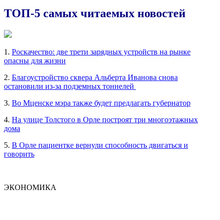
ТОП-5 самых читаемых новостей
1.
Роскачество: две трети зарядных устройств на рынке
опасны для жизни
2.
Благоустройство сквера Альберта Иванова снова
остановили из-за подземных тоннелей
3.
Во Мценске мэра также будет предлагать губернатор
4.
На улице Толстого в Орле построят три многоэтажных
дома
5.
В Орле пациентке вернули способность двигаться и
говорить
ЭКОНОМИКА