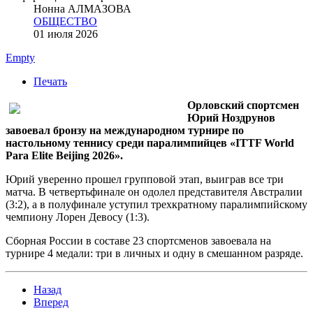
Нонна АЛМАЗОВА
ОБЩЕСТВО
01 июля 2026
Empty
Печать
Орловский спортсмен
Юрий Ноздрунов
завоевал бронзу на международном турнире по
настольному теннису среди паралимпийцев «ITTF World
Para Elite Beijing 2026».
Юрий уверенно прошел групповой этап, выиграв все три
матча. В четвертьфинале он одолел представителя Австралии
(3:2), а в полуфинале уступил трехкратному паралимпийскому
чемпиону Лорен Девосу (1:3).
Сборная России в составе 23 спортсменов завоевала на
турнире 4 медали: три в личных и одну в смешанном разряде.
Назад
Вперед