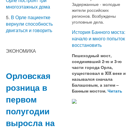
Орле построят три
Задержанные - молодые
многоэтажных дома
жители российских
регионов. Возбуждены
5.
В Орле пациентке
уголовные дела.
вернули способность
двигаться и говорить
История Банного моста:
начало и много попыток
восстановить
ЭКОНОМИКА
Пешеходный мост,
соединявший 2-ю и 3-ю
части города Орла,
Орловская
существовал в XIX веке и
назывался сначала
розница в
Балашовым, а затем –
Банным мостом.
Читать
первом
полугодии
выросла на