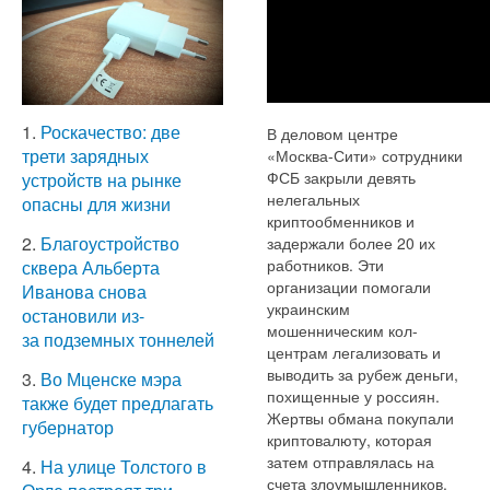
1.
Роскачество: две
В деловом центре
трети зарядных
«Москва-Сити» сотрудники
ФСБ закрыли девять
устройств на рынке
нелегальных
опасны для жизни
криптообменников и
2.
Благоустройство
задержали более 20 их
работников. Эти
сквера Альберта
организации помогали
Иванова снова
украинским
остановили из-
мошенническим кол-
за подземных тоннелей
центрам легализовать и
выводить за рубеж деньги,
3.
Во Мценске мэра
похищенные у россиян.
также будет предлагать
Жертвы обмана покупали
губернатор
криптовалюту, которая
затем отправлялась на
4.
На улице Толстого в
счета злоумышленников.