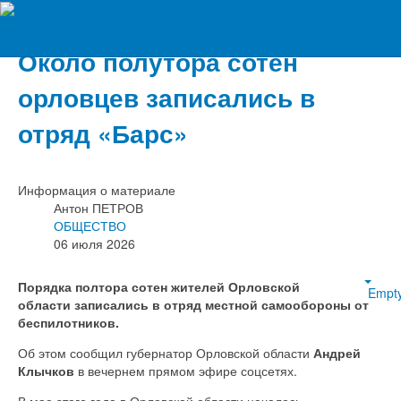
Вечерний Орёл
Около полутора сотен
орловцев записались в
отряд «Барс»
Информация о материале
Антон ПЕТРОВ
ОБЩЕСТВО
06 июля 2026
Порядка полтора сотен жителей Орловской
Empt
области записались в отряд местной самообороны от
беспилотников.
Об этом сообщил губернатор Орловской области
Андрей
Клычков
в вечернем прямом эфире соцсетях.
В мае этого года в Орловской области началось