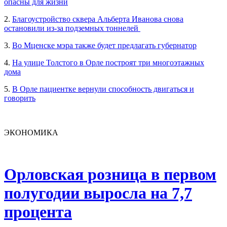
опасны для жизни
2.
Благоустройство сквера Альберта Иванова снова
остановили из-за подземных тоннелей
3.
Во Мценске мэра также будет предлагать губернатор
4.
На улице Толстого в Орле построят три многоэтажных
дома
5.
В Орле пациентке вернули способность двигаться и
говорить
ЭКОНОМИКА
Орловская розница в первом
полугодии выросла на 7,7
процента