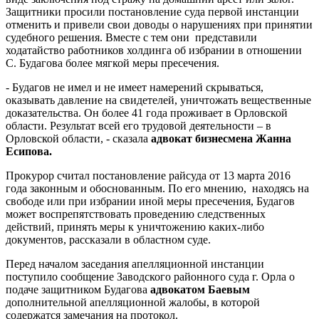
Защитники просили постановление суда первой инстанции
отменить и привели свои доводы о нарушениях при принятии
судебного решения. Вместе с тем они представили
ходатайство работников холдинга об избрании в отношении
С. Будагова более мягкой меры пресечения.
- Будагов не имел и не имеет намерений скрываться,
оказывать давление на свидетелей, уничтожать вещественные
доказательства. Он более 41 года проживает в Орловской
области. Результат всей его трудовой деятельности – в
Орловской области, - сказала
адвокат бизнесмена Жанна
Есипова.
Прокурор считал постановление райсуда от 13 марта 2016
года законным и обоснованным. По его мнению, находясь на
свободе или при избрании иной меры пресечения, Будагов
может воспрепятствовать проведению следственных
действий, принять меры к уничтожению каких-либо
документов, рассказали в областном суде.
Перед началом заседания апелляционной инстанции
поступило сообщение Заводского районного суда г. Орла о
подаче защитником Будагова
адвокатом Баевым
дополнительной апелляционной жалобы, в которой
содержатся замечания на протокол.