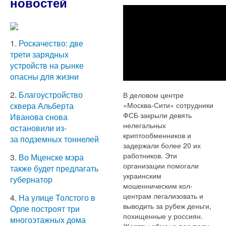
новостей
1.
Роскачество: две
трети зарядных
устройств на рынке
опасны для жизни
2.
Благоустройство
В деловом центре
«Москва-Сити» сотрудники
сквера Альберта
ФСБ закрыли девять
Иванова снова
нелегальных
остановили из-
криптообменников и
за подземных тоннелей
задержали более 20 их
работников. Эти
3.
Во Мценске мэра
организации помогали
также будет предлагать
украинским
губернатор
мошенническим кол-
центрам легализовать и
4.
На улице Толстого в
выводить за рубеж деньги,
Орле построят три
похищенные у россиян.
многоэтажных дома
Жертвы обмана покупали