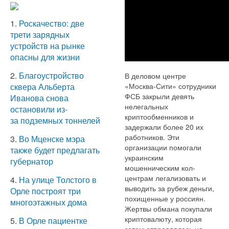
1.
Роскачество: две
трети зарядных
устройств на рынке
опасны для жизни
2.
Благоустройство
В деловом центре
«Москва-Сити» сотрудники
сквера Альберта
ФСБ закрыли девять
Иванова снова
нелегальных
остановили из-
криптообменников и
за подземных тоннелей
задержали более 20 их
работников. Эти
3.
Во Мценске мэра
организации помогали
также будет предлагать
украинским
губернатор
мошенническим кол-
центрам легализовать и
4.
На улице Толстого в
выводить за рубеж деньги,
Орле построят три
похищенные у россиян.
многоэтажных дома
Жертвы обмана покупали
криптовалюту, которая
5.
В Орле пациентке
затем отправлялась на