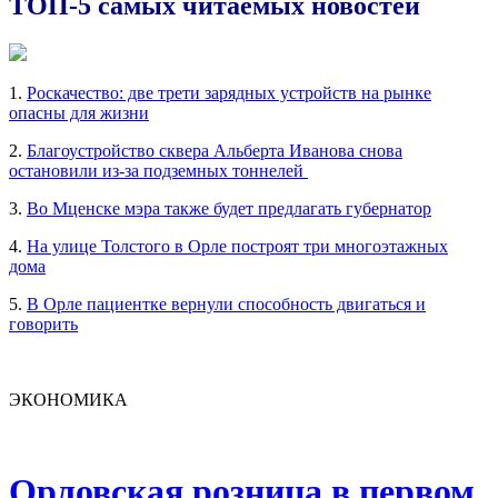
ТОП-5 самых читаемых новостей
1.
Роскачество: две трети зарядных устройств на рынке
опасны для жизни
2.
Благоустройство сквера Альберта Иванова снова
остановили из-за подземных тоннелей
3.
Во Мценске мэра также будет предлагать губернатор
4.
На улице Толстого в Орле построят три многоэтажных
дома
5.
В Орле пациентке вернули способность двигаться и
говорить
ЭКОНОМИКА
Орловская розница в первом