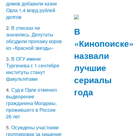
домов добавили казне
Орла 1,4 млрд рублей
долгов
2.
В списках не
В
значились. Депутаты
«Кинопоиске»
обсудили пропажу коров
из «Красной звезды»
назвали
3.
В ОГУ имени
лучшие
Тургенева с 1 сентября
институты станут
сериалы
факультетами
года
4.
Суд в Орле отменил
выдворение
гражданина Молдовы,
прожившего в России
26 лет
5.
Осуждены участники
группировки за хищение