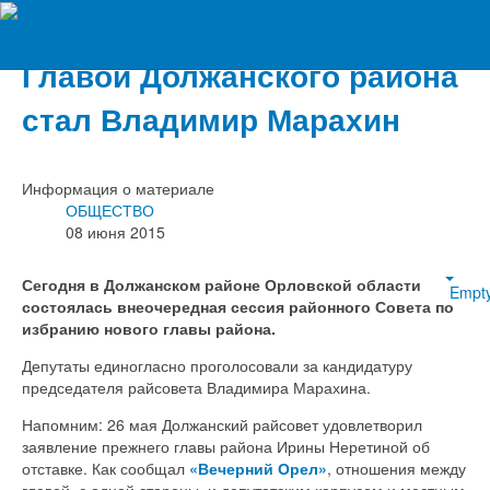
Вечерний Орёл
Главой Должанского района
стал Владимир Марахин
Информация о материале
ОБЩЕСТВО
08 июня 2015
Сегодня в Должанском районе Орловской области
Empt
состоялась внеочередная сессия районного Совета по
избранию нового главы района.
Депутаты единогласно проголосовали за кандидатуру
председателя райсовета Владимира Марахина.
Напомним: 26 мая Должанский райсовет удовлетворил
заявление прежнего главы района Ирины Неретиной об
отставке. Как сообщал
«Вечерний Орел»
, отношения между
главой, с одной стороны, и депутатским корпусом и местным