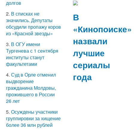
долгов
2.
В списках не
В
значились. Депутаты
«Кинопоиске»
обсудили пропажу коров
из «Красной звезды»
назвали
3.
В ОГУ имени
лучшие
Тургенева с 1 сентября
институты станут
сериалы
факультетами
года
4.
Суд в Орле отменил
выдворение
гражданина Молдовы,
прожившего в России
26 лет
5.
Осуждены участники
группировки за хищение
более 36 млн рублей