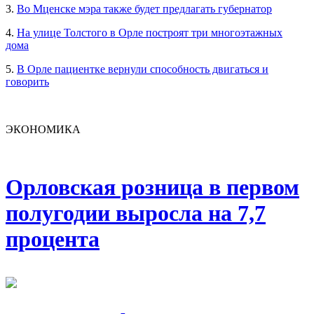
3.
Во Мценске мэра также будет предлагать губернатор
4.
На улице Толстого в Орле построят три многоэтажных
дома
5.
В Орле пациентке вернули способность двигаться и
говорить
ЭКОНОМИКА
Орловская розница в первом
полугодии выросла на 7,7
процента