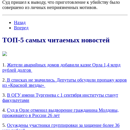
Суд пришел к выводу, что приготовление к убийству было
совершено из личных неприязненных мотивов.
Назад
Вперед
ТОП-5 самых читаемых новостей
1.
Жители аварийных домов добавили казне Орла 1,4 млрд
рублей долгов
2.
В списках не значились. Депутаты обсудили пропажу коров
из «Красной звезды»
3.
В ОГУ имени Тургенева с 1 сентября институты станут
факультетами
4.
Суд в Орле отменил выдворение гражданина Молдовы,
прожившего в России 26 лет
5.
Осуждены участники группировки за хищение более 36