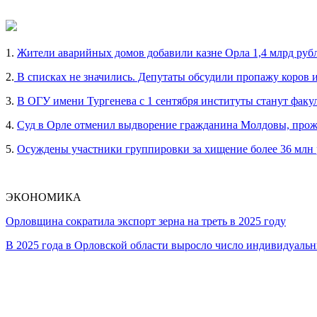
1.
Жители аварийных домов добавили казне Орла 1,4 млрд руб
2.
В списках не значились. Депутаты обсудили пропажу коров 
3.
В ОГУ имени Тургенева с 1 сентября институты станут факу
4.
Суд в Орле отменил выдворение гражданина Молдовы, прож
5.
Осуждены участники группировки за хищение более 36 млн
ЭКОНОМИКА
Орловщина сократила экспорт зерна на треть в 2025 году
В 2025 года в Орловской области выросло число индивидуал