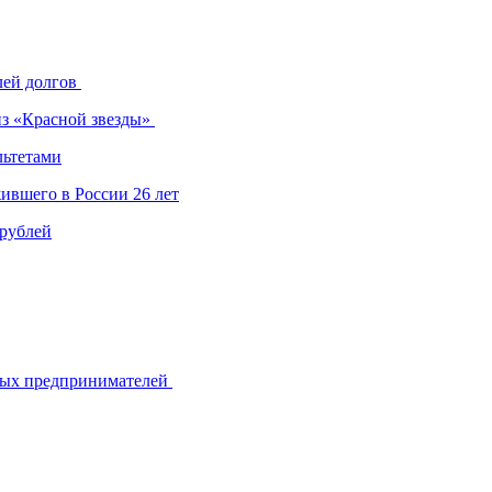
лей долгов
из «Красной звезды»
льтетами
ившего в России 26 лет
 рублей
ьных предпринимателей