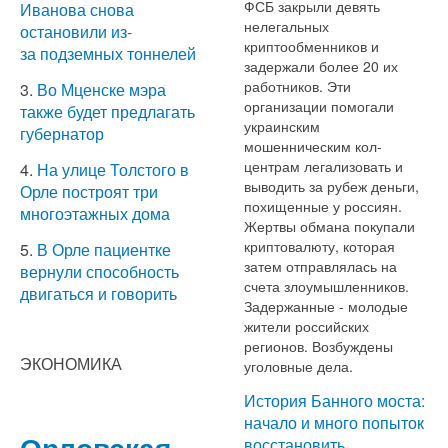
ФСБ закрыли девять
Иванова снова
нелегальных
остановили из-
криптообменников и
за подземных тоннелей
задержали более 20 их
работников. Эти
3.
Во Мценске мэра
организации помогали
также будет предлагать
украинским
губернатор
мошенническим кол-
центрам легализовать и
4.
На улице Толстого в
выводить за рубеж деньги,
Орле построят три
похищенные у россиян.
многоэтажных дома
Жертвы обмана покупали
криптовалюту, которая
5.
В Орле пациентке
затем отправлялась на
вернули способность
счета злоумышленников.
двигаться и говорить
Задержанные - молодые
жители российских
регионов. Возбуждены
ЭКОНОМИКА
уголовные дела.
История Банного моста:
начало и много попыток
Орловская
восстановить