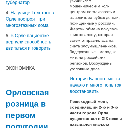
губернатор
мошенническим кол-
центрам легализовать и
4.
На улице Толстого в
выводить за рубеж деньги,
Орле построят три
похищенные у россиян.
многоэтажных дома
Жертвы обмана покупали
криптовалюту, которая
5.
В Орле пациентке
затем отправлялась на
вернули способность
счета злоумышленников.
двигаться и говорить
Задержанные - молодые
жители российских
регионов. Возбуждены
ЭКОНОМИКА
уголовные дела.
История Банного моста:
начало и много попыток
Орловская
восстановить
розница в
Пешеходный мост,
соединявший 2-ю и 3-ю
первом
части города Орла,
существовал в XIX веке и
полугодии
назывался сначала