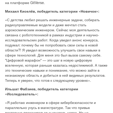
на платформе GitVerse.
Михаил Киселёв, победитель категории «Новичок»:
«С детства любил решать инженерные задачи, собирать
радиоуправляемые модели и даже мечтал стать
аэрокосмическим инженером. Сейчас моя деятельность
связана с робототехникой в рамках индустрии и научно-
исследовательских работ. Когда увидел анонс конкурса,
подумал: почему бы не попробовать свои силы в новой
области?! Я увидел возможность улучшить свои навыки в
сфере технологий. Для меня это был вызов самому себе.
″Цифровой марафон″ — это шаг в новую цифровую
вселенную, которая раньше казалась недостижимой. А также
это технические навыки и понимание, что можно зайти в
незнакомую область и добиться в ней видимых результатов.
Теперь я уверен, что готов к следующему уровню».
Ильшат Фабзиев, победитель категории
«Исследователь»:
«Я работаю инженером в сфере кибербезопасности и
параллельно учусь в магистратуре. Так что привык
постоянно прокачиваться и узнавать новое. Но на