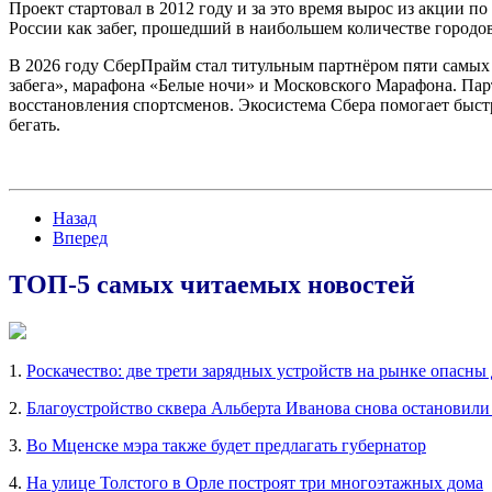
Проект стартовал в 2012 году и за это время вырос из акции 
России как забег, прошедший в наибольшем количестве городо
В 2026 году СберПрайм стал титульным партнёром пяти самых
забега», марафона «Белые ночи» и Московского Марафона. Пар
восстановления спортсменов. Экосистема Сбера помогает быстр
бегать.
Назад
Вперед
ТОП-5 самых читаемых новостей
1.
Роскачество: две трети зарядных устройств на рынке опасны
2.
Благоустройство сквера Альберта Иванова снова остановили
3.
Во Мценске мэра также будет предлагать губернатор
4.
На улице Толстого в Орле построят три многоэтажных дома