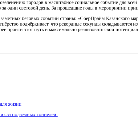
по озеленению городов в масштабное социальное событие для все
в за один световой день. За прошедшие годы в мероприятии при
 заметных беговых событий страны: «СберПрайм Казанского ма
тнёрство подчёркивает, что рекордные секунды складываются из
ее пройти этот путь и максимально реализовать свой потенциал 
 для жизни
 из-за подземных тоннелей