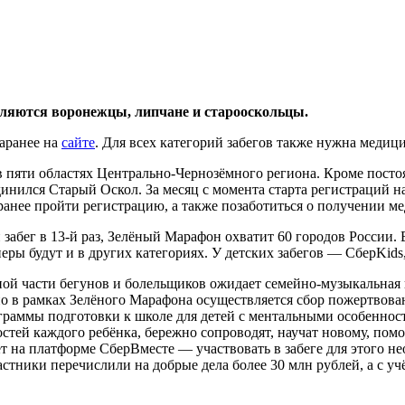
ляются воронежцы, липчане и старооскольцы.
заранее на
сайте
. Для всех категорий забегов также нужна медици
пяти областях Центрально-Чернозёмного региона. Кроме постоя
инился Старый Оскол. За месяц с момента старта регистраций н
ранее пройти регистрацию, а также позаботиться о получении ме
забег в 13-й раз, Зелёный Марафон охватит 60 городов России. 
ры будут и в других категориях. У детских забегов — СберKids
льной части бегунов и болельщиков ожидает семейно-музыкальн
но в рамках Зелёного Марафона осуществляется сбор пожертвова
раммы подготовки к школе для детей с ментальными особенност
ей каждого ребёнка, бережно сопроводят, научат новому, помог
 на платформе СберВместе — участвовать в забеге для этого не
частники перечислили на добрые дела более 30 млн рублей, а с 