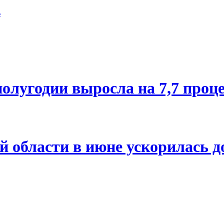
ь
олугодии выросла на 7,7 проц
й области в июне ускорилась д