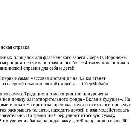
нская справка.
нных площадок для флагманского забега Сбера (в Воронеже,
а мероприятие суммарно заявилось более 4 тысяч поклонников
дицинской справки для себя и детей.
Впервые самая массовая дистанция на 4,2 км станет
, а северной (скандинавской) ходьбы — СберМобайл.
ая программа. Традиционно мероприятию приурочены
ний в пользу благотворительного фонда «Вклад в будущее». На
ями и опытом сиротства: преподаватели и психологи проведут
ая раскрывать таланты, находить друзей и взаимодействовать
обязательно. По традиции Сбер удвоит итоговую сумму,
учётом удвоения банка на поддержку детей направили свыше 60