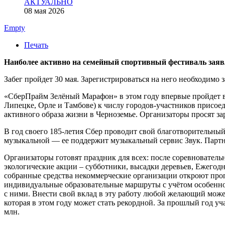
АКТУАЛЬНО
08 мая 2026
Empty
Печать
Наиболее активно на семейный спортивный фестиваль заяв
Забег пройдет 30 мая. Зарегистрироваться на него необходимо 
«СберПрайм Зелёный Марафон» в этом году впервые пройдет в 
Липецке, Орле и Тамбове) к числу городов-участников присоед
активного образа жизни в Черноземье. Организаторы просят за
В год своего 185-летия Сбер проводит свой благотворительный 
музыкальной — ее поддержит музыкальный сервис Звук. Партне
Организаторы готовят праздник для всех: после соревновате
экологические акции – субботники, высадки деревьев, Ежегод
собранные средства некоммерческие организации откроют прог
индивидуальные образовательные маршруты с учётом особенност
с ними. Внести свой вклад в эту работу любой желающий может
которая в этом году может стать рекордной. За прошлый год у
млн.