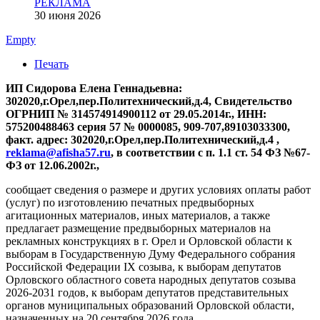
РЕКЛАМА
30 июня 2026
Empty
Печать
ИП Сидорова Елена Геннадьевна:
302020,г.Орел,пер.Политехнический,д.4, Свидетельство
ОГРНИП № 314574914900112 от 29.05.2014г., ИНН:
575200488463 серия 57 № 0000085, 909-707,89103033300,
факт. адрес: 302020,г.Орел,пер.Политехнический,д.4 ,
reklama@afisha57.ru
, в соответствии с п. 1.1 ст. 54 ФЗ №67-
ФЗ от 12.06.2002г.,
сообщает сведения о размере и других условиях оплаты работ
(услуг) по изготовлению печатных предвыборных
агитационных материалов, иных материалов, а также
предлагает размещение предвыборных материалов на
рекламных конструкциях в г. Орел и Орловской области к
выборам в Государственную Думу Федерального собрания
Российской Федерации IX созыва, к выборам депутатов
Орловского областного совета народных депутатов созыва
2026-2031 годов, к выборам депутатов представительных
органов муниципальных образований Орловской области,
назначенных на 20 сентября 2026 года.