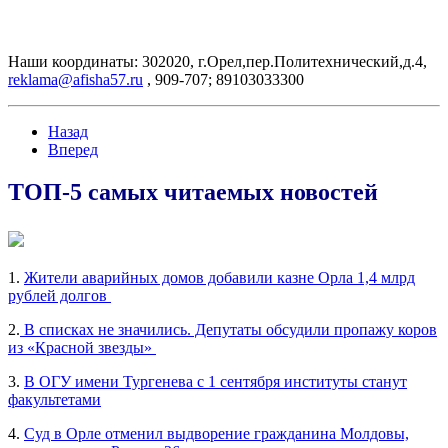
Наши координаты: 302020, г.Орел,пер.Политехнический,д.4,
reklama@afisha57.ru
, 909-707; 89103033300
Назад
Вперед
ТОП-5 самых читаемых новостей
1.
Жители аварийных домов добавили казне Орла 1,4 млрд
рублей долгов
2.
В списках не значились. Депутаты обсудили пропажу коров
из «Красной звезды»
3.
В ОГУ имени Тургенева с 1 сентября институты станут
факультетами
4.
Суд в Орле отменил выдворение гражданина Молдовы,