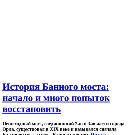
История Банного моста:
начало и много попыток
восстановить
Пешеходный мост, соединявший 2-ю и 3-ю части города
Орла, существовал в XIX веке и назывался сначала
Балашовым, а затем – Банным мостом.
Читать