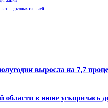
 для жизни
 из-за подземных тоннелей
ь
олугодии выросла на 7,7 проц
й области в июне ускорилась д