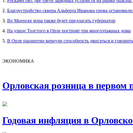
1.
Роскачество: две трети зарядных устройств на рынке опасны
2.
Благоустройство сквера Альберта Иванова снова остановили
3.
Во Мценске мэра также будет предлагать губернатор
4.
На улице Толстого в Орле построят три многоэтажных дома
5.
В Орле пациентке вернули способность двигаться и говорит
ЭКОНОМИКА
Орловская розница в первом п
Годовая инфляция в Орловско