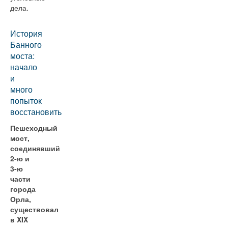
дела.
История
Банного
моста:
начало
и
много
попыток
восстановить
Пешеходный
мост,
соединявший
2-ю и
3-ю
части
города
Орла,
существовал
в XIX