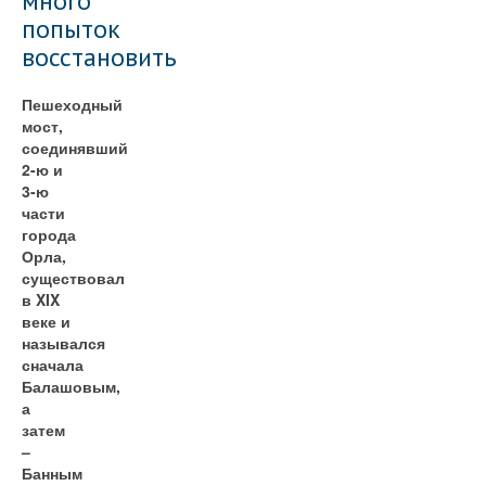
много
попыток
восстановить
Пешеходный
мост,
соединявший
2-ю и
3-ю
части
города
Орла,
существовал
в XIX
веке и
назывался
сначала
Балашовым,
а
затем
–
Банным