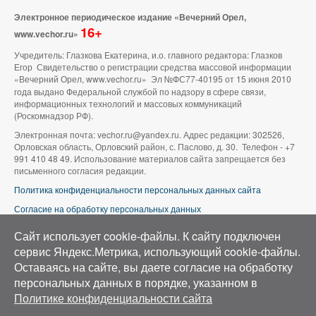
Электронное периодическое издание «Вечерний Орел,
16+
www.vechor.ru»
Учредитель: Глазкова Екатерина, и.о. главного редактора: Глазков
Егор Свидетельство о регистрации средства массовой информации
«Вечерний Орел, www.vechor.ru»
Эл №ФС77-40195 от 15 июня 2010
года выдано Федеральной службой по надзору в сфере связи,
информационных технологий и массовых коммуникаций
(Роскомнадзор РФ).
Электронная почта: vechor.ru@yandex.ru. Адрес редакции: 302526,
Орловская область, Орловский район, с. Паслово, д. 30. Телефон - +7
991 410 48 49. Использование материалов сайта запрещается без
письменного согласия редакции.
Политика конфиденциальности персональных данных сайта
Согласие на обработку персональных данных
В оформлении сайта используется фото группы ВК «Беспилотники |
Сайт использует cookie-файлы. К cайту подключен
Аэросъемка в Орле»
сервис Яндекс.Метрика, использующий cookie-файлы.
Оставаясь на сайте, вы даете согласие на обработку
персональных данных в порядке, указанном в
Политике конфиденциальности сайта