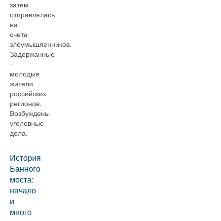
затем
отправлялась
на
счета
злоумышленников.
Задержанные
-
молодые
жители
российских
регионов.
Возбуждены
уголовные
дела.
История
Банного
моста:
начало
и
много