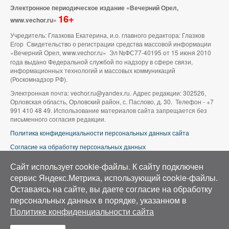
Электронное периодическое издание «Вечерний Орел,
16+
www.vechor.ru»
Учредитель: Глазкова Екатерина, и.о. главного редактора: Глазков
Егор Свидетельство о регистрации средства массовой информации
«Вечерний Орел, www.vechor.ru»
Эл №ФС77-40195 от 15 июня 2010
года выдано Федеральной службой по надзору в сфере связи,
информационных технологий и массовых коммуникаций
(Роскомнадзор РФ).
Электронная почта: vechor.ru@yandex.ru. Адрес редакции: 302526,
Орловская область, Орловский район, с. Паслово, д. 30. Телефон - +7
991 410 48 49. Использование материалов сайта запрещается без
письменного согласия редакции.
Политика конфиденциальности персональных данных сайта
Согласие на обработку персональных данных
В оформлении сайта используется фото группы ВК «Беспилотники |
Сайт использует cookie-файлы. К cайту подключен
Аэросъемка в Орле»
сервис Яндекс.Метрика, использующий cookie-файлы.
Оставаясь на сайте, вы даете согласие на обработку
персональных данных в порядке, указанном в
Политике конфиденциальности сайта