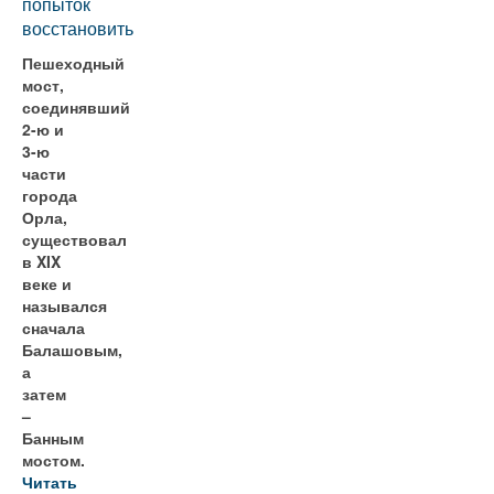
попыток
восстановить
Пешеходный
мост,
соединявший
2-ю и
3-ю
части
города
Орла,
существовал
в XIX
веке и
назывался
сначала
Балашовым,
а
затем
–
Банным
мостом.
Читать