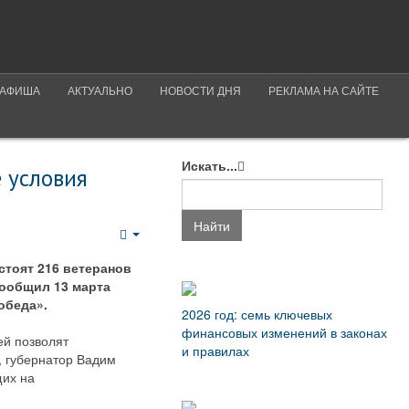
АФИША
АКТУАЛЬНО
НОВОСТИ ДНЯ
РЕКЛАМА НА САЙТЕ
Искать...
 условия
Найти
Empty
стоят 216 ветеранов
сообщил 13 марта
обеда».
2026 год: семь ключевых
финансовых изменений в законах
ей позволят
и правилах
, губернатор Вадим
щих на