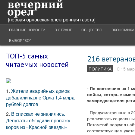
ГЛАВНЫЕ НОВОСТИ
В СТРАНЕ
ОБЩЕСТВО
ЭКОНОМИКА
ВЫБОР "ВО"
ТОП-5 самых
216 ветерано
читаемых новостей
ПОЛИТИКА
15 мар
- По состоянию на 1 
1.
Жители аварийных домов
войны, которые имеют
добавили казне Орла 1,4 млрд
зампредседателя реги
рублей долгов
- Предусмотренные в 2
2.
В списках не значились.
реализовать социальные
Депутаты обсудили пропажу
Потомский поручил най
коров из «Красной звезды»
соответствующем учете