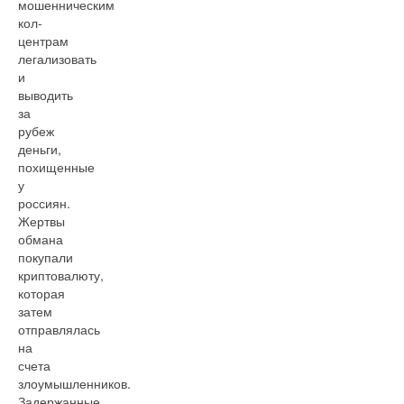
мошенническим
кол-
центрам
легализовать
и
выводить
за
рубеж
деньги,
похищенные
у
россиян.
Жертвы
обмана
покупали
криптовалюту,
которая
затем
отправлялась
на
счета
злоумышленников.
Задержанные