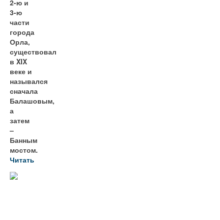
2-ю и
3-ю
части
города
Орла,
существовал
в XIX
веке и
назывался
сначала
Балашовым,
а
затем
–
Банным
мостом.
Читать