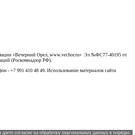
рмации «Вечерний Орел, www.vechor.ru»
Эл №ФС77-40195 от
аций (Роскомнадзор РФ).
фон - +7 991 410 48 49. Использование материалов сайта
 даете согласие на обработку персональных данных в порядке,