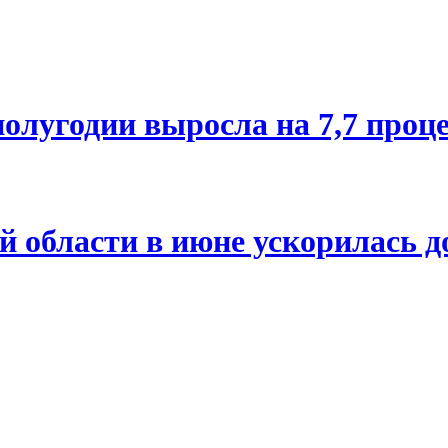
олугодии выросла на 7,7 проц
й области в июне ускорилась д