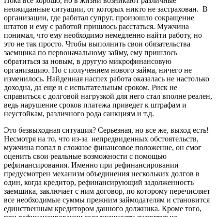
Пока все хорошо, но в жизни возникают различные
неожиданные ситуации, от которых никто не застрахован. В
организации, где работал супруг, произошло сокращение
штатов и ему с работой пришлось расстаться. Мужчина
понимал, что ему необходимо немедленно найти работу, но
это не так просто. Чтобы выполнить свои обязательства
заемщика по первоначальному займу, ему пришлось
обратиться за новым, в другую микрофинансовую
организацию. Но с получением нового займа, ничего не
изменилось. Найденная наспех работа оказалась не настолько
доходна, да еще и с испытательным сроком. Риск не
справиться с долговой нагрузкой для него стал вполне реален,
ведь нарушение сроков платежа приведет к штрафам и
неустойкам, различного рода санкциям и т.д.
Это безвыходная ситуация? Серьезная, но все же, выход есть!
Несмотря на то, что из-за непредвиденных обстоятельств,
мужчина попал в сложное финансовое положение, он смог
оценить свои реальные возможности с помощью
рефинансирования. Именно при рефинансировании
предусмотрен механизм объединения нескольких долгов в
один, когда кредитор, рефинансирующий задолженность
заемщика, заключает с ним договор, по которому перечисляет
все необходимые суммы прежним займодателям и становится
единственным кредитором данного должника. Кроме того,