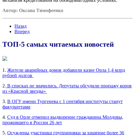
механизм кредитования на обоюдовыгодных условиях.
Автор: Оксана Тимофеенко
Назад
Вперед
ТОП-5 самых читаемых новостей
1.
Жители аварийных домов добавили казне Орла 1,4 млрд
рублей долгов
2.
В списках не значились. Депутаты обсудили пропажу коров
из «Красной звезды»
3.
В ОГУ имени Тургенева с 1 сентября институты станут
факультетами
4.
Суд в Орле отменил выдворение гражданина Молдовы,
прожившего в России 26 лет
5.
Осуждены участники группировки за хищение более 36