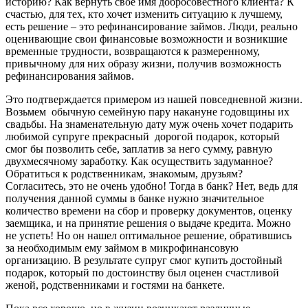
историю? Как вернуть свое имя добросовестного клиента? К
счастью, для тех, кто хочет изменить ситуацию к лучшему,
есть решение – это рефинансирование займов. Люди, реально
оценивающие свои финансовые возможности и возникшие
временные трудности, возвращаются к размеренному,
привычному для них образу жизни, получив возможность
рефинансирования займов.
Это подтверждается примером из нашей повседневной жизни.
Возьмем обычную семейную пару накануне годовщины их
свадьбы. На знаменательную дату муж очень хочет подарить
любимой супруге прекрасный дорогой подарок, который
смог бы позволить себе, заплатив за него сумму, равную
двухмесячному заработку. Как осуществить задуманное?
Обратиться к родственникам, знакомым, друзьям?
Согласитесь, это не очень удобно! Тогда в банк? Нет, ведь для
получения данной суммы в банке нужно значительное
количество времени на сбор и проверку документов, оценку
заемщика, и на принятие решения о выдаче кредита. Можно
не успеть! Но он нашел оптимальное решение, обратившись
за необходимым ему займом в микрофинансовую
организацию. В результате супруг смог купить достойный
подарок, который по достоинству был оценен счастливой
женой, родственниками и гостями на банкете.