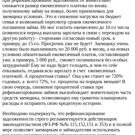
при рефинансировании задолженности значительно
снижается размер ежемесячного платежа по вновь
полученному займу на новых, более приемлемых для
заемщика условиях. Это и снижение нагрузки на бюджет
семьи и возможный пересмотр сроков ежемесячного
погашения займа. Не мог платить ежемесячно до 10-го числа
(изменился период выплаты зарплаты в связи с переходом на
другую работу) – сторонами согласован новый срок, к
примеру, до 15-го. Просрочек уже не будет! Заемщику очень
сложно было выплачивать по 20 000 руб. в месяц, а на новых
условиях обязательный ежемесячный платеж, составляющий
уже, к примеру, 5 000 руб., сможет оплачиваться без особых
затруднений! Ему не надо будет голодать, в чем-то себе
отказывать, отдавая всю зарплату в счет ежемесячных
платежей. А процентная ставка? Она уже станет не 720%
годовых, а всего 72%, т.е. проценты на порядок меньше! В
свою очередь, снижение процентной ставки при
рефинансировании займов высвобождает значительную часть
средств заемщика, позволяющих ему грамотно планировать
расходы и исправить свою кредитную историю.
Необходимо подчеркнуть, что рефинансирование
задолженности строго регламентируется действующим
законодательством (ФЗ-РФ №№ 115,152,151 и 353) и в полной
мере позволяет заемщикам и займодателям использовать