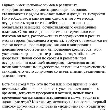
Однако, имея несколько займов в различных
микрофинансовых организациях, люди постоянно
сталкиваются с рядом нежелательных и досадных неудобств.
Им необходимо в разные дни одного и того же месяца
осуществлять одни и те же действия по выполнению
обязательств заемщика, осуществляющего ежемесячные
платежи. Само посещение платежных терминалов или
пунктов оплаты, расположенных географически в разных
местах города (населенного пункта), требует от заемщиков не
только постоянного выкраивания или планирования
дополнительного времени на посещение кредиторов, но и
увеличивает транспортные расходы на то, чтобы к ним
добраться. Любой сбой по срокам и размерам при
осуществлении платежей подвергают заемщиков иным
незапланированным неудобствам, связанным с применением
санкций, что часто сопряжено со значительным увеличением
задолженности.
Есть ли выход у тех, кто по той или иной причине, имея
несколько займов, сталкивается с увеличением долгового
бремени, допускает просрочки платежей, испытывает
временные материальные затруднения и может угодить в
«долговую яму»? Как такому заемщику не попасть в «черный
список» должников и исправить «подмоченную» кредитную