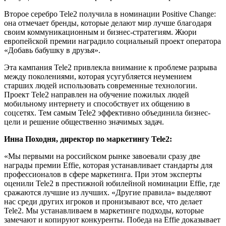
Второе серебро Tele2 получила в номинации Positive Change:
она отмечает бренды, которые делают мир лучше благодаря
своим коммуникационным и бизнес-стратегиям. Жюри
европейской премии наградило социальный проект оператора
«Добавь бабушку в друзья».
Эта кампания Tele2 привлекла внимание к проблеме разрыва
между поколениями, которая усугубляется неумением
старших людей использовать современные технологии.
Проект Tele2 направлен на обучение пожилых людей
мобильному интернету и способствует их общению в
соцсетях. Тем самым Tele2 эффективно объединила бизнес-
цели и решение общественно значимых задач.
Инна Походня, директор по маркетингу Tele2:
«Мы первыми на российском рынке завоевали сразу две
награды премии Effie, которая устанавливает стандарты для
профессионалов в сфере маркетинга. При этом эксперты
оценили Tele2 в престижной юбилейной номинации Effie, где
сражаются лучшие из лучших. «Другие правила» выделяют
нас среди других игроков и пронизывают все, что делает
Tele2. Мы устанавливаем в маркетинге подходы, которые
замечают и копируют конкуренты. Победа на Effie доказывает